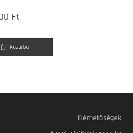
00
Ft
Kosárba
Elérhetőségek
E-mail: info@tetoboxplaza.hu