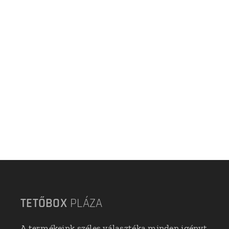
TETŐBOX
PLÁZA
A termékeink széles választéka minden igényt