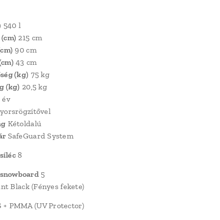
)
540 l
 (cm)
215 cm
(cm)
90 cm
(cm)
43 cm
ség (kg)
75 kg
g (kg)
20,5 kg
 év
yorsrögzítővel
ág
Kétoldalú
ár
SafeGuard System
íléc
8
snowboard
5
ant Black (Fényes fekete)
 + PMMA (UV Protector)