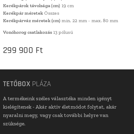
Kerékpárok távolsága (cm)
19 cm
Kerékpár méretek
Összes
Kerékpárváz méretek (cm)
min. 22 mm - max. 80 mm
Vonóhorog csatlakozás
13 pólusú
299 900
Ft
TETŐBOX
PLÁZA
A termékeink széles választéka minden igényt
kielégítenek - Akár aktív életmódot folytat, akár
nyaralni megy, vagy csak további helyre van
szüksége.