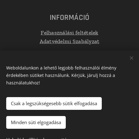
INFORMÁCIÓ
Felhasználási feltételek
Adatvédelmi Szabályzat
Elérhetőségek
Weboldalunkon a lehető legjobb felhasználói élmény
érdekében sütiket használunk. Kérjük, járulj hozzá a
E-mail: info@tetoboxplaza.hu
használatukhoz!
Telefonszám: +36 30 623 0554
Csak a legszükségesebb sütik elfogadása
Az oldalt a
Webnode
működteti
Sütik
Minden süti elgogadása
Nincs raktáron