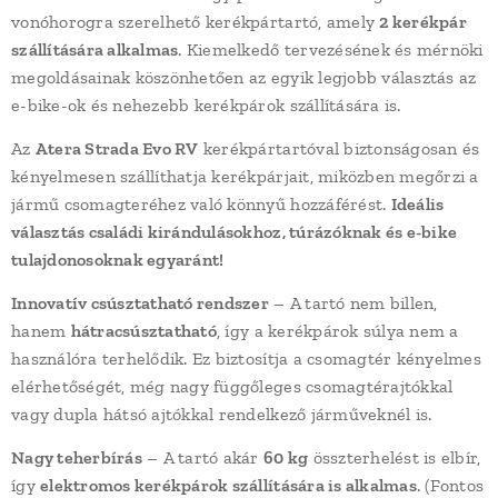
vonóhorogra szerelhető kerékpártartó, amely
2 kerékpár
szállítására alkalmas
. Kiemelkedő tervezésének és mérnöki
megoldásainak köszönhetően az egyik legjobb választás az
e-bike-ok és nehezebb kerékpárok szállítására is.
Az
Atera Strada Evo RV
kerékpártartóval biztonságosan és
kényelmesen szállíthatja kerékpárjait, miközben megőrzi a
jármű csomagteréhez való könnyű hozzáférést.
Ideális
választás családi kirándulásokhoz, túrázóknak és e-bike
tulajdonosoknak egyaránt!
Innovatív csúsztatható rendszer
– A tartó nem billen,
hanem
hátracsúsztatható
, így a kerékpárok súlya nem a
használóra terhelődik. Ez biztosítja a csomagtér kényelmes
elérhetőségét, még nagy függőleges csomagtérajtókkal
vagy dupla hátsó ajtókkal rendelkező járműveknél is.
Nagy teherbírás
– A tartó akár
60 kg
összterhelést is elbír,
így
elektromos kerékpárok szállítására is alkalmas
. (Fontos