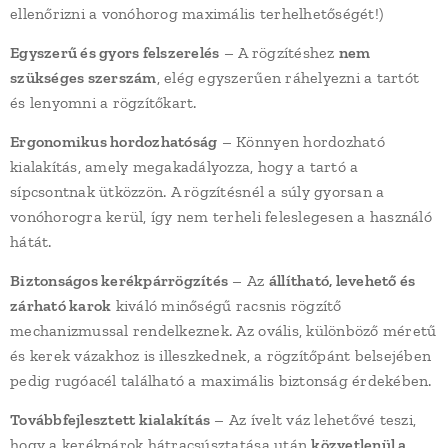
ellenőrizni a vonóhorog maximális terhelhetőségét!)
Egyszerű és gyors felszerelés
– A rögzítéshez
nem
szükséges szerszám
, elég egyszerűen ráhelyezni a tartót
és lenyomni a rögzítőkart.
Ergonomikus hordozhatóság
– Könnyen hordozható
kialakítás, amely megakadályozza, hogy a tartó a
sípcsontnak ütközzön. A rögzítésnél a súly gyorsan a
vonóhorogra kerül, így nem terheli feleslegesen a használó
hátát.
Biztonságos kerékpárrögzítés
– Az
állítható, levehető és
zárható karok
kiváló minőségű racsnis rögzítő
mechanizmussal rendelkeznek. Az ovális, különböző méretű
és kerek vázakhoz is illeszkednek, a rögzítőpánt belsejében
pedig rugóacél található a maximális biztonság érdekében.
T
ovábbfejlesztett kialakítás
– Az ívelt váz lehetővé teszi,
hogy a kerékpárok hátracsúsztatása után
közvetlenül a