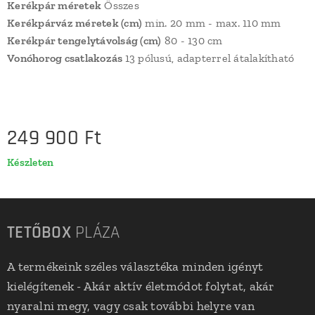
Kerékpár méretek
Összes
Kerékpárváz méretek (cm)
min. 20 mm - max. 110 mm
Kerékpár tengelytávolság (cm)
80 - 130 cm
Vonóhorog csatlakozás
13 pólusú, adapterrel átalakítható
249 900
Ft
Készleten
TETŐBOX
PLÁZA
A termékeink széles választéka minden igényt
kielégítenek - Akár aktív életmódot folytat, akár
nyaralni megy, vagy csak további helyre van