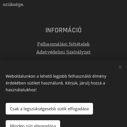
szüksége.
INFORMÁCIÓ
Felhasználási feltételek
Adatvédelmi Szabályzat
Elérhetőségek
Weboldalunkon a lehető legjobb felhasználói élmény
érdekében sütiket használunk. Kérjük, járulj hozzá a
E-mail: info@tetoboxplaza.hu
használatukhoz!
Telefonszám: +36 30 623 0554
Csak a legszükségesebb sütik elfogadása
Az oldalt a
Webnode
működteti
Sütik
Minden süti elgogadása