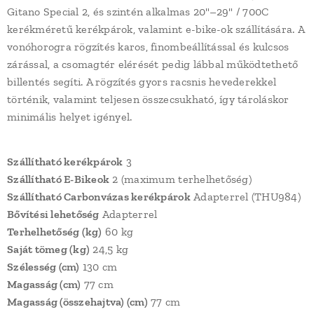
Gitano Special 2, és szintén alkalmas 20"–29" / 700C
kerékméretű kerékpárok, valamint e-bike-ok szállítására. A
vonóhorogra rögzítés karos, finombeállítással és kulcsos
zárással, a csomagtér elérését pedig lábbal működtethető
billentés segíti. A rögzítés gyors racsnis hevederekkel
történik, valamint teljesen összecsukható, így tároláskor
minimális helyet igényel.
Szállítható kerékpárok
3
Szállítható E-Bikeok
2 (maximum terhelhetőség)
Szállítható Carbonvázas kerékpárok
Adapterrel (THU984)
Bővítési lehetőség
Adapterrel
Terhelhetőség (kg)
60 kg
Saját tömeg (kg)
24,5 kg
Szélesség (cm)
130 cm
Magasság (cm)
77 cm
Magasság (összehajtva) (cm)
77 cm