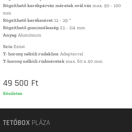
Rögzíthető kerékpárváz méretek ovál váz
max. 90 - 100
mm
Rögzíthető kerékméret
12 - 29 "
Rögzíthető gumiszélesség
23 - 114 mm
Anyag
Alumínium
Szín
Ezüst
T- horony néküli rudakhoz
Adapterrel
T-horony nélküli rúdméretek
max. 60 x 40 mm
49 500
Ft
Készleten
TETŐBOX
PLÁZA