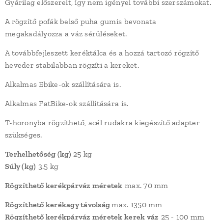
Gyárilag előszerelt, így nem igényel további szerszámokat.
A rögzítő pofák belső puha gumis bevonata
megakadályozza a váz sérüléseket.
A továbbfejleszett keréktálca és a hozzá tartozó rögzítő
heveder stabilabban rögzíti a kereket.
Alkalmas Ebike-ok szállítására is.
Alkalmas FatBike-ok szállítására is.
T-horonyba rögzíthető, acél rudakra kiegészítő adapter
szükséges.
Terhelhetőség (kg)
25 kg
Súly (kg)
3.5 kg
Rögzíthető kerékpárváz méretek
max. 70 mm
Rögzíthető kerékagy távolság
max. 1350 mm
Rögzíthető kerékpárváz méretek kerek váz
25 - 100 mm