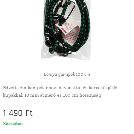
Lampa gumipók 100 cm
Edzett fém kampók epoxi bevonattal és karcolásgátló
kupakkal. 10 mm átmérő és 100 cm hosszúság
1 490
Ft
Készleten