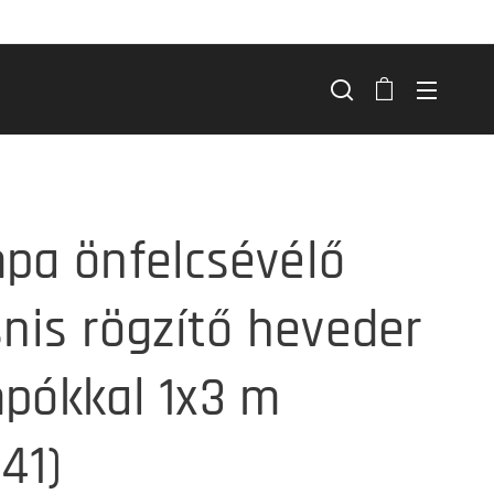
pa önfelcsévélő
snis rögzítő heveder
pókkal 1x3 m
41)