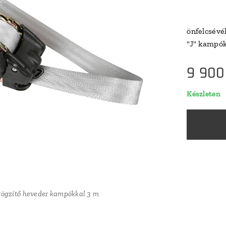
önfelcsévé
"J" kampó
9 900
Készleten
rögzítő heveder kampókkal 3 m
rögzítő heveder kampókkal 3 m
rögzítő heveder kampókkal 3 m