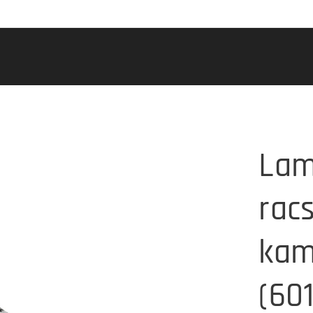
Lam
rac
kam
(601