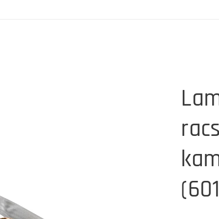
Lam
rac
kam
(60