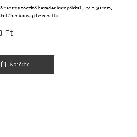
lő racsnis rögzítő heveder kampókkal 5 m x 50 mm,
kkal és műanyag bevonattal
0
Ft
Kosárba