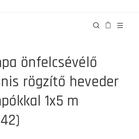
pa önfelcsévélő
snis rögzítő heveder
pókkal 1x5 m
142)