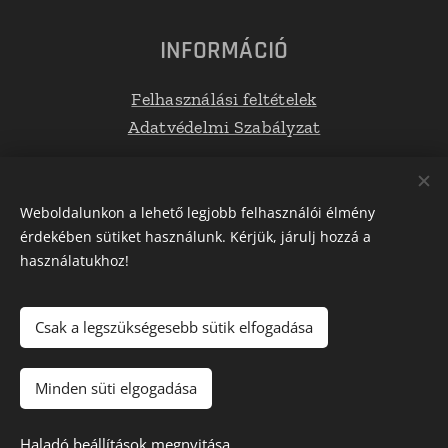
INFORMÁCIÓ
Felhasználási feltételek
Adatvédelmi Szabályzat
Elérhetőségek
Weboldalunkon a lehető legjobb felhasználói élmény
érdekében sütiket használunk. Kérjük, járulj hozzá a
E-mail: info@tetoboxplaza.hu
használatukhoz!
Telefonszám: +36 30 623 0554
Csak a legszükségesebb sütik elfogadása
Az oldalt a
Webnode
működteti
Sütik
Minden süti elgogadása
Kosárba
Haladó beállítások megnyitása