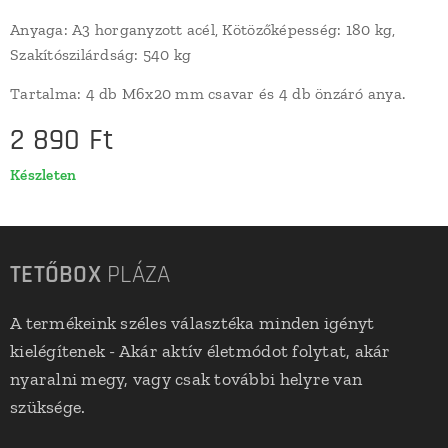
Anyaga: A3 horganyzott acél,
Kötözőképesség: 180 kg,
Szakítószilárdság: 540 kg
Tartalma: 4 db M6x20 mm csavar és 4 db önzáró anya.
2 890
Ft
Készleten
TETŐBOX
PLÁZA
A termékeink széles választéka minden igényt
kielégítenek - Akár aktív életmódot folytat, akár
nyaralni megy, vagy csak további helyre van
szüksége.