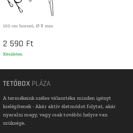
100 cm hosszú, Ø 8 mm
2 590
Ft
Készleten
TETŐBOX
PLÁZA
A termékeink széles választéka minden igényt
kielégítenek - Akár aktív életmódot folytat, akár
nyaralni megy, vagy csak további helyre van
szüksége.