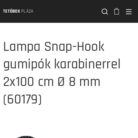
TETŐBOX
PLÁZA
Lampa Snap-Hook
gumipók karabinerrel
2x100 cm Ø 8 mm
(60179)