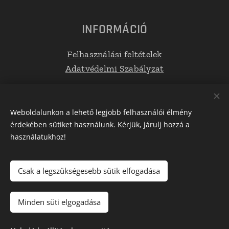
INFORMÁCIÓ
Felhasználási feltételek
Adatvédelmi Szabályzat
Elérhetőségek
Weboldalunkon a lehető legjobb felhasználói élmény
érdekében sütiket használunk. Kérjük, járulj hozzá a
E-mail: info@tetoboxplaza.hu
használatukhoz!
Telefonszám: +36 30 623 0554
Csak a legszükségesebb sütik elfogadása
Az oldalt a
Webnode
működteti
Sütik
Minden süti elgogadása
Kosárba