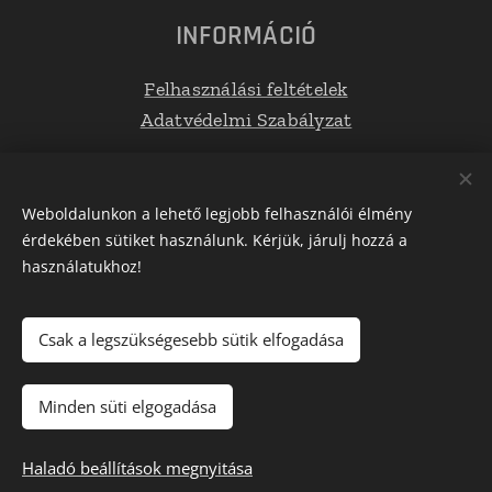
INFORMÁCIÓ
Felhasználási feltételek
Adatvédelmi Szabályzat
Elérhetőségek
Weboldalunkon a lehető legjobb felhasználói élmény
érdekében sütiket használunk. Kérjük, járulj hozzá a
E-mail: info@tetoboxplaza.hu
használatukhoz!
Telefonszám: +36 30 623 0554
Csak a legszükségesebb sütik elfogadása
Az oldalt a
Webnode
működteti
Sütik
Minden süti elgogadása
Kosárba
Haladó beállítások megnyitása