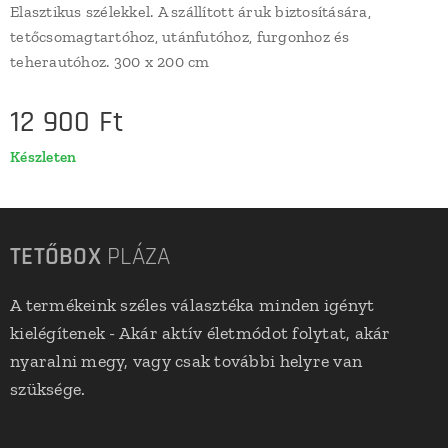
Elasztikus szélekkel. A szállított áruk biztosítására,
tetőcsomagtartóhoz, utánfutóhoz, furgonhoz és
teherautóhoz. 300 x 200 cm
12 900
Ft
Készleten
TETŐBOX
PLÁZA
A termékeink széles választéka minden igényt
kielégítenek - Akár aktív életmódot folytat, akár
nyaralni megy, vagy csak további helyre van
szüksége.