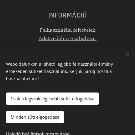
INFORMÁCIÓ
Felhasználási feltételek
Adatvédelmi Szabályzat
Elérhetőségek
Weboldalunkon a lehető legjobb felhasználói élmény
érdekében sütiket használunk. Kérjük, járulj hozzá a
E-mail: info@tetoboxplaza.hu
használatukhoz!
Telefonszám: +36 30 623 0554
Csak a legszükségesebb sütik elfogadása
Az oldalt a
Webnode
működteti
Sütik
Minden süti elgogadása
Kosárba
Haladó beállítások megnyitása