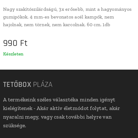
Nagy szakítószilárdságú, 3x erősebb, mint a hagyományos
gumipókok. 4 mm-es bevonatos acél kampók, nem
hajolnak, nem törnek, nem karcolnak. 60 cm. 1db
990
Ft
Készleten
TETŐBOX
PLÁZA
A termékeink széles választéka minden igényt
kielégítenek - Akár aktív életmódot folytat, akár
nyaralni megy, vagy csak további helyre van
szüksége.