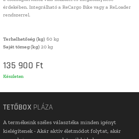
érdekében. Integrálható a ReCargo Bike vagy a ReLoader
rendszerrel.
Terhelhetőség (kg)
60 kg
Saját tömeg (kg)
20 kg
135 900
Ft
Készleten
TETŐBOX
PLÁZA
A termékeink széles választéka minden igényt
kielégítenek - Akár aktív életmódot folytat, akár