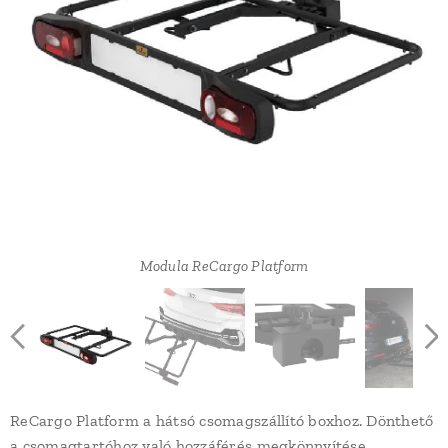
Modula ReCargo Platform
Modula ReCargo Platform
Modula ReCargo Platform
Modula ReCargo Platform
ReCargo Platform a hátsó csomagszállító boxhoz. Dönthető
a csomagtartóhoz való hozzáférés megkönnyítése