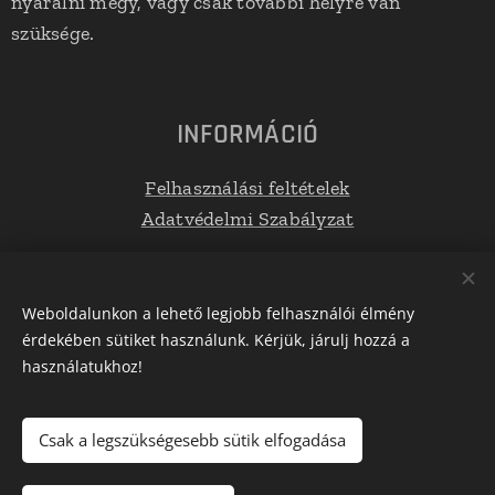
nyaralni megy, vagy csak további helyre van
szüksége.
INFORMÁCIÓ
Felhasználási feltételek
Adatvédelmi Szabályzat
Elérhetőségek
Weboldalunkon a lehető legjobb felhasználói élmény
érdekében sütiket használunk. Kérjük, járulj hozzá a
E-mail: info@tetoboxplaza.hu
használatukhoz!
Telefonszám: +36 30 623 0554
Csak a legszükségesebb sütik elfogadása
Az oldalt a
Webnode
működteti
Sütik