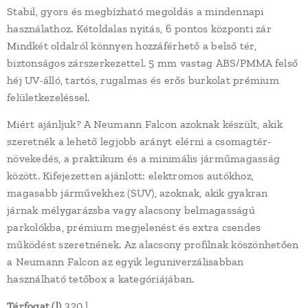
Stabil, gyors és megbízható megoldás a mindennapi
használathoz. Kétoldalas nyitás, 6 pontos központi zár
Mindkét oldalról könnyen hozzáférhető a belső tér,
biztonságos zárszerkezettel. 5 mm vastag ABS/PMMA felső
héj UV-álló, tartós, rugalmas és erős burkolat prémium
felületkezeléssel.
Miért ajánljuk? A Neumann Falcon azoknak készült, akik
szeretnék a lehető legjobb arányt elérni a csomagtér-
növekedés, a praktikum és a minimális járműmagasság
között. Kifejezetten ajánlott: elektromos autókhoz,
magasabb járművekhez (SUV), azoknak, akik gyakran
járnak mélygarázsba vagy alacsony belmagasságú
parkolókba, prémium megjelenést és extra csendes
működést szeretnének. Az alacsony profilnak köszönhetően
a Neumann Falcon az egyik leguniverzálisabban
használható tetőbox a kategóriájában.
Térfogat (l)
320 l