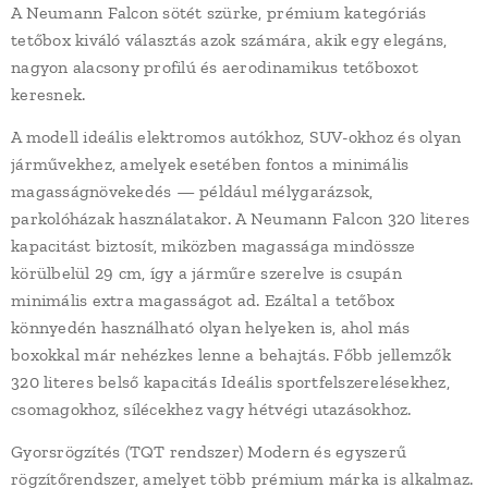
A Neumann Falcon sötét szürke, prémium kategóriás
tetőbox kiváló választás azok számára, akik egy elegáns,
nagyon alacsony profilú és aerodinamikus tetőboxot
keresnek.
A modell ideális elektromos autókhoz, SUV-okhoz és olyan
járművekhez, amelyek esetében fontos a minimális
magasságnövekedés — például mélygarázsok,
parkolóházak használatakor. A Neumann Falcon 320 literes
kapacitást biztosít, miközben magassága mindössze
körülbelül 29 cm, így a járműre szerelve is csupán
minimális extra magasságot ad. Ezáltal a tetőbox
könnyedén használható olyan helyeken is, ahol más
boxokkal már nehézkes lenne a behajtás. Főbb jellemzők
320 literes belső kapacitás Ideális sportfelszerelésekhez,
csomagokhoz, sílécekhez vagy hétvégi utazásokhoz.
Gyorsrögzítés (TQT rendszer) Modern és egyszerű
rögzítőrendszer, amelyet több prémium márka is alkalmaz.