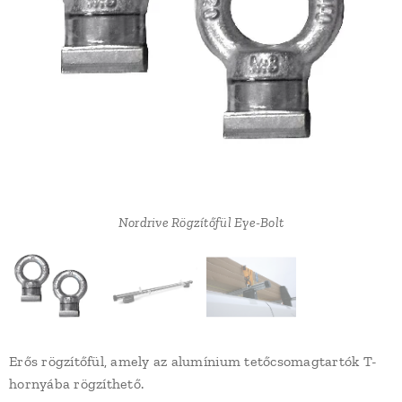
Nordrive Rögzítőfül Eye-Bolt
Nordrive Rögzítőfül Eye-Bolt
Nordrive Rögzítőfül Eye-Bolt
Erős rögzítőfül, amely az alumínium tetőcsomagtartók T-
hornyába rögzíthető.