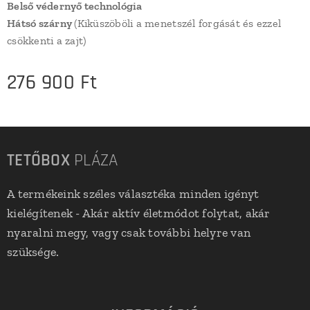
Belső védernyő technológia
Hátsó szárny
(Kiküszöböli a menetszél forgását és ezzel
csökkenti a zajt)
276 900
Ft
TETŐBOX
PLÁZA
A termékeink széles választéka minden igényt
kielégítenek - Akár aktív életmódot folytat, akár
nyaralni megy, vagy csak további helyre van
szüksége.