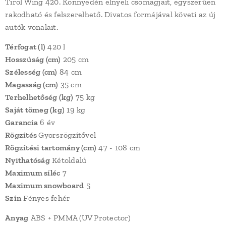
Tirol Wing 420. Könnyedén elnyeli csomagjait, egyszerűen
rakodható és felszerelhető. Divatos formájával követi az új
autók vonalait.
Térfogat (l)
420 l
Hosszúság (cm)
205 cm
Szélesség (cm)
84 cm
Magasság (cm)
35 cm
Terhelhetőség (kg)
75 kg
Saját tömeg (kg)
19 kg
Garancia
6 év
Rögzítés
Gyorsrögzítővel
Rögzítési tartomány (cm)
47 - 108 cm
Nyithatóság
Kétoldalú
Maximum síléc
7
Maximum snowboard
5
Szín
Fényes fehér
Anyag
ABS + PMMA (UV Protector)