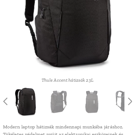
Thule Accent hátizsák 23L
Modern laptop hátizsák mindennapi munkába járáshoz.
Tökéletes védelmet nyújt az elektronikai eszközeinek és