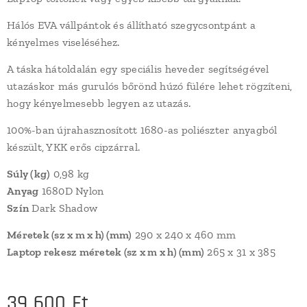
Hálós EVA vállpántok és állítható szegycsontpánt a
kényelmes viseléséhez.
A táska hátoldalán egy speciális heveder segítségével
utazáskor más gurulós bőrönd húzó fülére lehet rögzíteni,
hogy kényelmesebb legyen az utazás.
100%-ban újrahasznosított 1680-as poliészter anyagból
készült, YKK erős cipzárral.
Súly (kg)
0,98 kg
Anyag
1680D Nylon
Szín
Dark Shadow
Méretek (sz x m x h) (mm)
290 x 240 x 460 mm
Laptop rekesz méretek (sz x m x h) (mm)
265 x 31 x 385
39 600
Ft