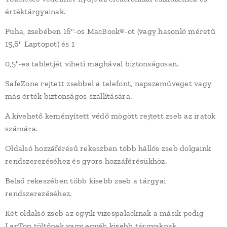
értéktárgyainak.
Puha, zsebében 16"-os MacBook®-ot (vagy hasonló méretű
15,6" Laptopot) és 1
0,5"-es tabletjét viheti maghával biztonságosan.
SafeZone rejtett zsebbel a telefont, napszemüveget vagy
más érték biztonságos szállítására.
A kivehető keményített védő mögött rejtett zseb az iratok
számára.
Oldalsó hozzáférésű rekeszben több hállós zseb dolgaink
rendszerezéséhez és gyors hozzáférésükhöz.
Belső rekeszében több kisebb zseb a tárgyai
rendszerezéséhez.
Két oldalsó zseb az egyik vizespalacknak a másik pedig
LapTop töltőnek vagy egyéb kisebb tárgyaknak.