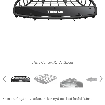
Thule Canyon XT Tetőkosár
Thule Canyon XT Tetőkosár
Thule Canyon XT Tetőkosár
Thule Canyon XT Tetőkosár
Thule Canyon XT Tetőkosár
Erős és elegáns tetőkosár, könnyű acélcső kialakítással.