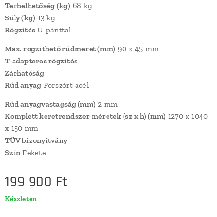
Terhelhetőség (kg)
68 kg
Súly (kg)
13 kg
Rögzítés
U-pánttal
Max. rögzíthető rúdméret (mm)
90 x 45 mm
T-adapteres rögzítés
Zárhatóság
Rúd anyag
Porszórt acél
Rúd anyagvastagság (mm)
2 mm
Komplett keretrendszer méretek (sz x h) (mm)
1270 x 1040
x 150 mm
TÜV bizonyítvány
Szín
Fekete
199 900
Ft
Készleten