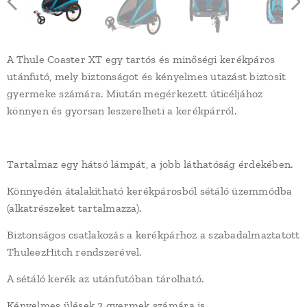
A Thule Coaster XT egy tartós és minőségi kerékpáros
utánfutó, mely biztonságot és kényelmes utazást biztosít
gyermeke számára. Miután megérkezett úticéljához
könnyen és gyorsan leszerelheti a kerékpárról.
Tartalmaz egy hátsó lámpát, a jobb láthatóság érdekében.
Könnyedén átalakítható kerékpárosból sétáló üzemmódba
(alkatrészeket tartalmazza).
Biztonságos csatlakozás a kerékpárhoz a szabadalmaztatott
ThuleezHitch rendszerével.
A sétáló kerék az utánfutóban tárolható.
Kényelmes ülések 2 gyermek számára is.