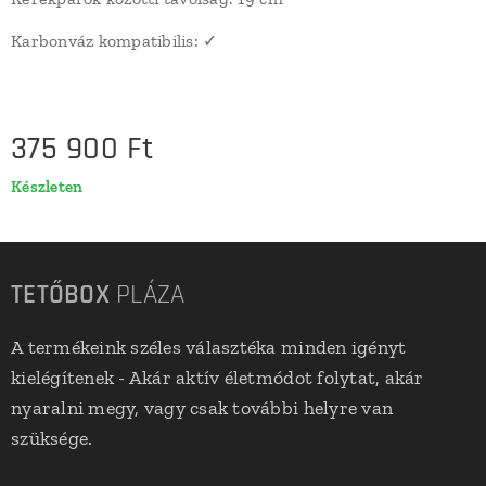
Karbonváz kompatibilis: ✓
375 900
Ft
Készleten
TETŐBOX
PLÁZA
A termékeink széles választéka minden igényt
kielégítenek - Akár aktív életmódot folytat, akár
nyaralni megy, vagy csak további helyre van
szüksége.