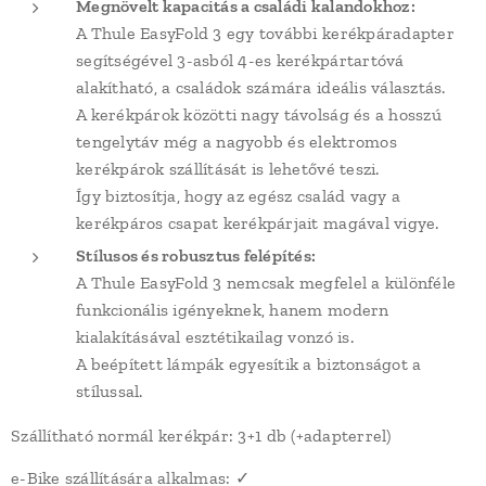
Megnövelt kapacitás a családi kalandokhoz:
A Thule EasyFold 3 egy további kerékpáradapter
segítségével 3-asból 4-es kerékpártartóvá
alakítható, a családok számára ideális választás.
A kerékpárok közötti nagy távolság és a hosszú
tengelytáv még a nagyobb és elektromos
kerékpárok szállítását is lehetővé teszi.
Így biztosítja, hogy az egész család vagy a
kerékpáros csapat kerékpárjait magával vigye.
Stílusos és robusztus felépítés:
A Thule EasyFold 3 nemcsak megfelel a különféle
funkcionális igényeknek, hanem modern
kialakításával esztétikailag vonzó is.
A beépített lámpák egyesítik a biztonságot a
stílussal.
Szállítható normál kerékpár: 3+1 db (+adapterrel)
e-Bike szállítására alkalmas: ✓