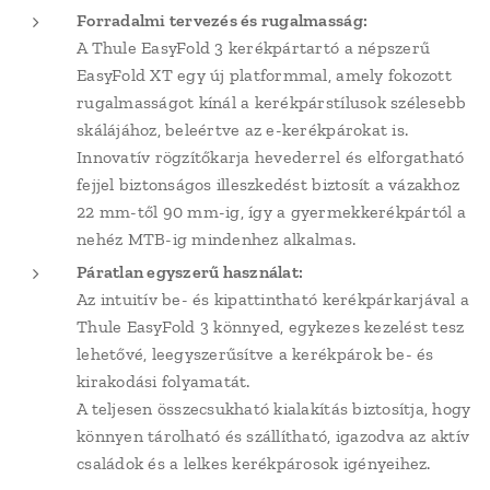
Forradalmi tervezés és rugalmasság:
A Thule EasyFold 3 kerékpártartó a népszerű
EasyFold XT egy új platformmal, amely fokozott
rugalmasságot kínál a kerékpárstílusok szélesebb
skálájához, beleértve az e-kerékpárokat is.
Innovatív rögzítőkarja hevederrel és elforgatható
fejjel biztonságos illeszkedést biztosít a vázakhoz
22 mm-től 90 mm-ig, így a gyermekkerékpártól a
nehéz MTB-ig mindenhez alkalmas.
Páratlan egyszerű használat:
Az intuitív be- és kipattintható kerékpárkarjával a
Thule EasyFold 3 könnyed, egykezes kezelést tesz
lehetővé, leegyszerűsítve a kerékpárok be- és
kirakodási folyamatát.
A teljesen összecsukható kialakítás biztosítja, hogy
könnyen tárolható és szállítható, igazodva az aktív
családok és a lelkes kerékpárosok igényeihez.