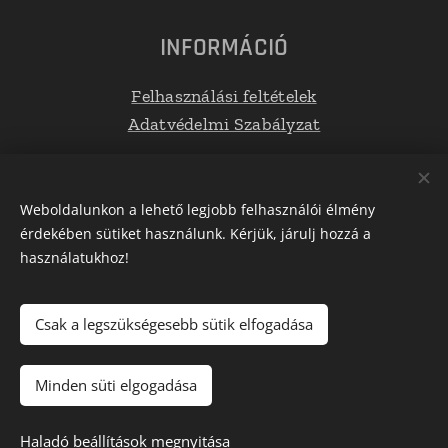
INFORMÁCIÓ
Felhasználási feltételek
Adatvédelmi Szabályzat
Elérhetőségek
Weboldalunkon a lehető legjobb felhasználói élmény
érdekében sütiket használunk. Kérjük, járulj hozzá a
E-mail: info@tetoboxplaza.hu
használatukhoz!
Telefonszám: +36 30 623 0554
Csak a legszükségesebb sütik elfogadása
Az oldalt a
Webnode
működteti
Sütik
Minden süti elgogadása
Kosárba
Haladó beállítások megnyitása