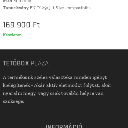
Szín
Mid blue
Tanusítvány
EN R129/3, i-Size kompatibilis
169 900
Ft
Készleten
TETŐBOX
PLÁZA
A termékeink széles választéka minden igényt
kielégítenek - Akár aktív életmódot folytat, akár
nyaralni megy, vagy csak további helyre van
szüksége.
INFORMÁCIÓ