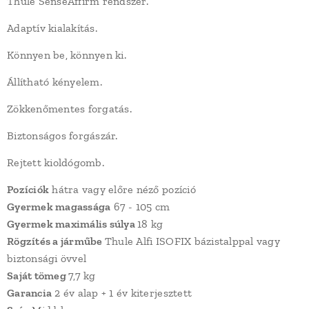
Thule SenseAffirm rendszer.
Adaptív kialakítás.
Könnyen be, könnyen ki.
Állítható kényelem.
Zökkenőmentes forgatás.
Biztonságos forgászár.
Rejtett kioldógomb.
Pozíciók
hátra vagy előre néző pozíció
Gyermek magassága
67 - 105 cm
Gyermek maximális súlya
18 kg
Rögzítés a járműbe
Thule Alfi ISOFIX bázistalppal vagy
biztonsági övvel
Saját tömeg
7,7 kg
Garancia
2 év alap + 1 év kiterjesztett