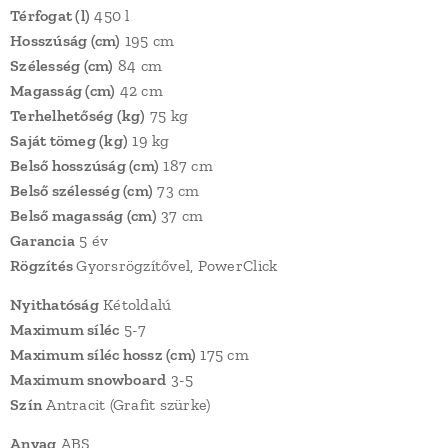
Térfogat (l)
450 l
Hosszúság (cm)
195 cm
Szélesség (cm)
84 cm
Magasság (cm)
42 cm
Terhelhetőség (kg)
75 kg
Saját tömeg (kg)
19 kg
Belső hosszúság (cm)
187 cm
Belső szélesség (cm)
73 cm
Belső magasság (cm)
37 cm
Garancia
5 év
Rögzítés
Gyorsrögzítővel, PowerClick
Nyithatóság
Kétoldalú
Maximum síléc
5-7
Maximum síléc hossz (cm)
175 cm
Maximum snowboard
3-5
Szín
Antracit (Grafit szürke)
Anyag
ABS