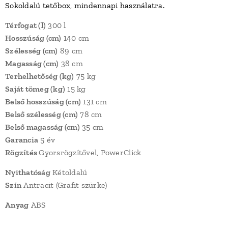
Sokoldalú tetőbox, mindennapi használatra.
Térfogat (l)
300 l
Hosszúság (cm)
140 cm
Szélesség (cm)
89 cm
Magasság (cm)
38 cm
Terhelhetőség (kg)
75 kg
Saját tömeg (kg)
15 kg
Belső hosszúság (cm)
131 cm
Belső szélesség (cm)
78 cm
Belső magasság (cm)
35 cm
Garancia
5 év
Rögzítés
Gyorsrögzítővel, PowerClick
Nyithatóság
Kétoldalú
Szín
Antracit (Grafit szürke)
Anyag
ABS