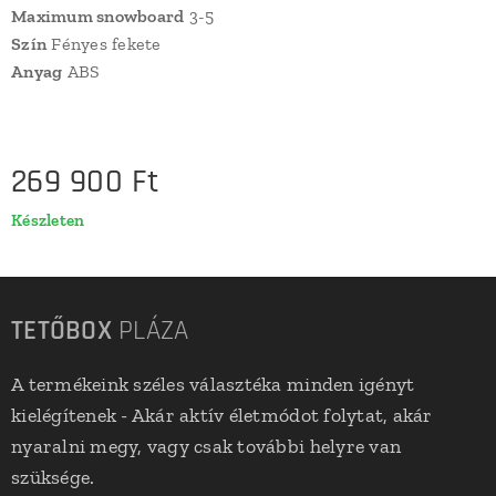
Maximum snowboard
3-5
Szín
Fényes fekete
Anyag
ABS
269 900
Ft
Készleten
TETŐBOX
PLÁZA
A termékeink széles választéka minden igényt
kielégítenek - Akár aktív életmódot folytat, akár
nyaralni megy, vagy csak további helyre van
szüksége.