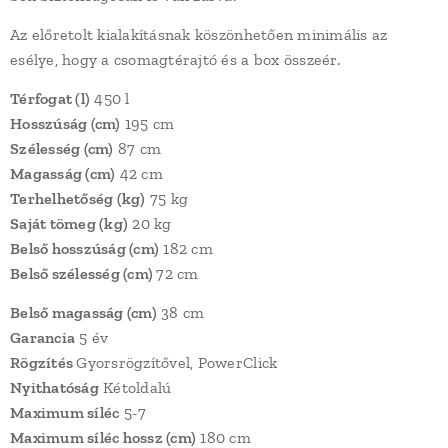
Az előretolt kialakításnak köszönhetően minimális az
esélye, hogy a csomagtérajtó és a box összeér.
Térfogat (l)
450 l
Hosszúság (cm)
195 cm
Szélesség (cm)
87 cm
Magasság (cm)
42 cm
Terhelhetőség (kg)
75 kg
Saját tömeg (kg)
20 kg
Belső hosszúság (cm)
182 cm
Belső szélesség (cm)
72 cm
Belső magasság (cm)
38 cm
Garancia
5 év
Rögzítés
Gyorsrögzítővel, PowerClick
Nyithatóság
Kétoldalú
Maximum síléc
5-7
Maximum síléc hossz (cm)
180 cm