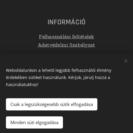
INFORMÁCIÓ
Felhasználási feltételek
Adatvédelmi Szabályzat
Elérhetőségek
Weboldalunkon a lehető legjobb felhasználói élmény
érdekében sütiket használunk. Kérjük, járulj hozzá a
E-mail: info@tetoboxplaza.hu
használatukhoz!
Telefonszám: +36 30 623 0554
Csak a legszükségesebb sütik elfogadása
Az oldalt a
Webnode
működteti
Sütik
Minden süti elgogadása