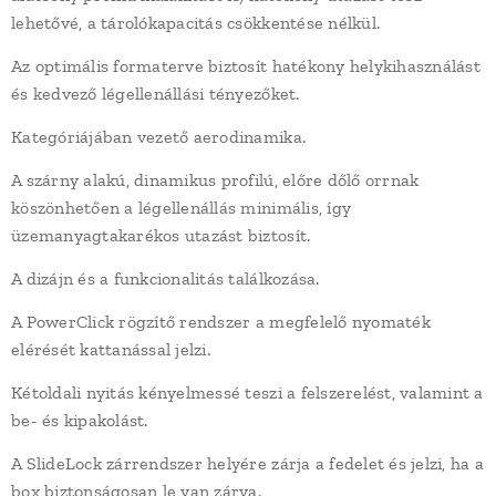
lehetővé, a tárolókapacitás csökkentése nélkül.
Az optimális formaterve biztosít hatékony helykihasználást
és kedvező légellenállási tényezőket.
Kategóriájában vezető aerodinamika.
A szárny alakú, dinamikus profilú, előre dőlő orrnak
köszönhetően a légellenállás minimális, így
üzemanyagtakarékos utazást biztosít.
A dizájn és a funkcionalitás találkozása.
A PowerClick rögzítő rendszer a megfelelő nyomaték
elérését kattanással jelzi.
Kétoldali nyitás kényelmessé teszi a felszerelést, valamint a
be- és kipakolást.
A SlideLock zárrendszer helyére zárja a fedelet és jelzi, ha a
box biztonságosan le van zárva.