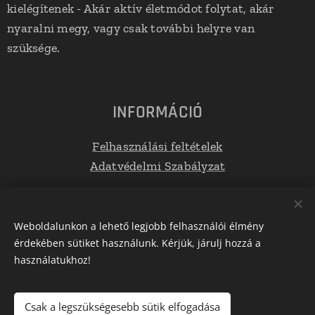
kielégítenek - Akár aktív életmódot folytat, akár
nyaralni megy, vagy csak további helyre van
szüksége.
INFORMÁCIÓ
Felhasználási feltételek
Adatvédelmi Szabályzat
Elérhetőségek
Weboldalunkon a lehető legjobb felhasználói élmény
érdekében sütiket használunk. Kérjük, járulj hozzá a
E-mail: info@tetoboxplaza.hu
használatukhoz!
Telefonszám: +36 30 623 0554
Csak a legszükségesebb sütik elfogadása