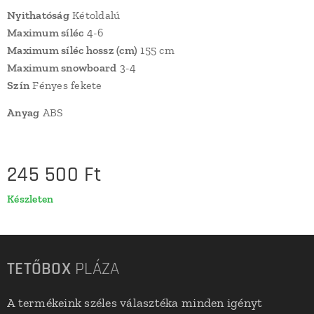
Nyithatóság
Kétoldalú
Maximum síléc
4-6
Maximum síléc hossz (cm)
155 cm
Maximum snowboard
3-4
Szín
Fényes fekete
Anyag
ABS
245 500
Ft
Készleten
TETŐBOX
PLÁZA
A termékeink széles választéka minden igényt