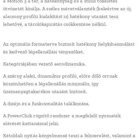
a Motion 3 a tér, a hatékonyság és a stílus tökéletes
ötvözetét kínálja. A széles méretválaszték (beleértve az új,
alacsony profilú kialakítást is) hatékony utazást tesz
lehetővé, a tárolókapicátás csökkentése nélkül.
Az optimális formaterve biztosít hatékony helykihasználást
és kedvező légellenállási tényezőket.
Kategóriájában vezető aerodinamika.
A szárny alakú, dinamikus profilú, előre dőlő orrnak
köszönhetően a légellenállás minimális, így
üzemanyagtakarékos utazást biztosít.
A dizájn és a funkcionalitás találkozása.
A PowerClick rögzítő rendszer a megfelelő nyomaték
elérését kattanással jelzi.
Kétoldali nyitás kényelmessé teszi a felszerelést, valamint a