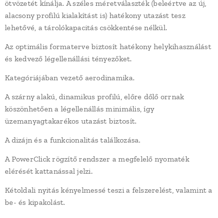
ötvözetét kínálja. A széles méretválaszték (beleértve az új,
alacsony profilú kialakítást is) hatékony utazást tesz
lehetővé, a tárolókapacitás csökkentése nélkül.
Az optimális formaterve biztosít hatékony helykihasználást
és kedvező légellenállási tényezőket.
Kategóriájában vezető aerodinamika.
A szárny alakú, dinamikus profilú, előre dőlő orrnak
köszönhetően a légellenállás minimális, így
üzemanyagtakarékos utazást biztosít.
A dizájn és a funkcionalitás találkozása.
A PowerClick rögzítő rendszer a megfelelő nyomaték
elérését kattanással jelzi.
Kétoldali nyitás kényelmessé teszi a felszerelést, valamint a
be- és kipakolást.