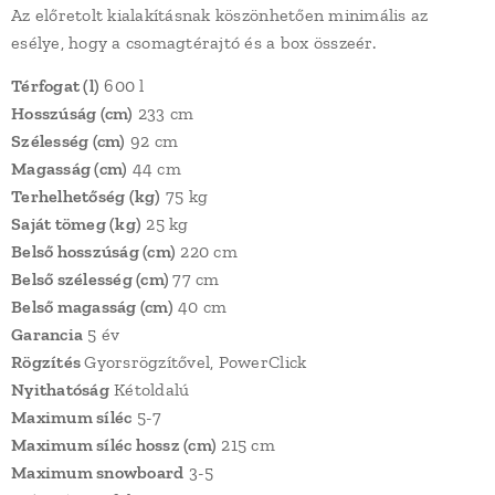
Az előretolt kialakításnak köszönhetően minimális az
esélye, hogy a csomagtérajtó és a box összeér.
Térfogat (l)
600 l
Hosszúság (cm)
233 cm
Szélesség (cm)
92 cm
Magasság (cm)
44 cm
Terhelhetőség (kg)
75 kg
Saját tömeg (kg)
25 kg
Belső hosszúság (cm)
220 cm
Belső szélesség (cm)
77 cm
Belső magasság (cm)
40 cm
Garancia
5 év
Rögzítés
Gyorsrögzítővel, PowerClick
Nyithatóság
Kétoldalú
Maximum síléc
5-7
Maximum síléc hossz (cm)
215 cm
Maximum snowboard
3-5