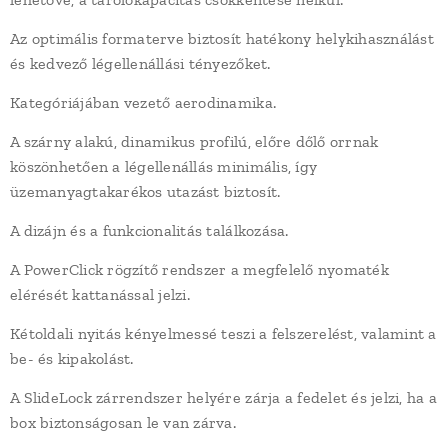
Az optimális formaterve biztosít hatékony helykihasználást
és kedvező légellenállási tényezőket.
Kategóriájában vezető aerodinamika.
A szárny alakú, dinamikus profilú, előre dőlő orrnak
köszönhetően a légellenállás minimális, így
üzemanyagtakarékos utazást biztosít.
A dizájn és a funkcionalitás találkozása.
A PowerClick rögzítő rendszer a megfelelő nyomaték
elérését kattanással jelzi.
Kétoldali nyitás kényelmessé teszi a felszerelést, valamint a
be- és kipakolást.
A SlideLock zárrendszer helyére zárja a fedelet és jelzi, ha a
box biztonságosan le van zárva.