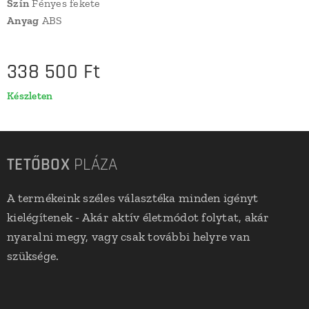
Szín
Fényes fekete
Anyag
ABS
338 500
Ft
Készleten
TETŐBOX
PLÁZA
A termékeink széles választéka minden igényt
kielégítenek - Akár aktív életmódot folytat, akár
nyaralni megy, vagy csak további helyre van
szüksége.