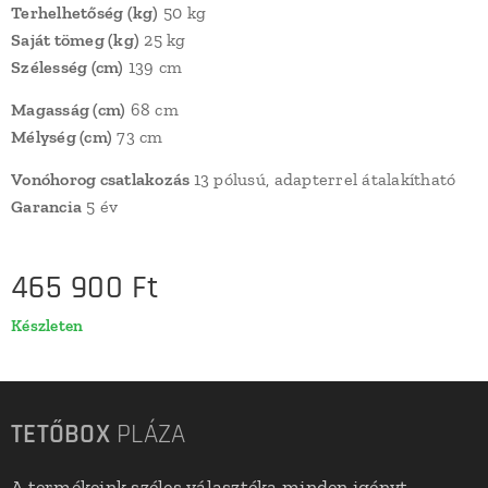
Terhelhetőség (kg)
50 kg
Saját tömeg (kg)
25 kg
Szélesség (cm)
139 cm
Magasság (cm)
68 cm
Mélység (cm)
73 cm
Vonóhorog csatlakozás
13 pólusú, adapterrel átalakítható
Garancia
5 év
465 900
Ft
Készleten
TETŐBOX
PLÁZA
A termékeink széles választéka minden igényt