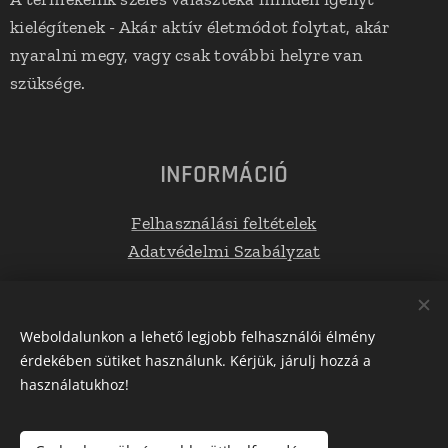
kielégítenek - Akár aktív életmódot folytat, akár
nyaralni megy, vagy csak további helyre van
szüksége.
INFORMÁCIÓ
Felhasználási feltételek
Adatvédelmi Szabályzat
Elérhetőségek
Weboldalunkon a lehető legjobb felhasználói élmény
érdekében sütiket használunk. Kérjük, járulj hozzá a
E-mail: info@tetoboxplaza.hu
használatukhoz!
Telefonszám: +36 30 623 0554