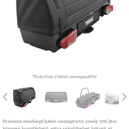
Thule Onto 2 hátsó csomagszállító
Thule Onto 2 hátsó csomagszállító
Thule Onto 2 hátsó csomagszállító
Prémium minőségű hátsó csomagtartó, amely 300 liter
könnyen hozzáférhető, extra rakodóhelyet biztosít az