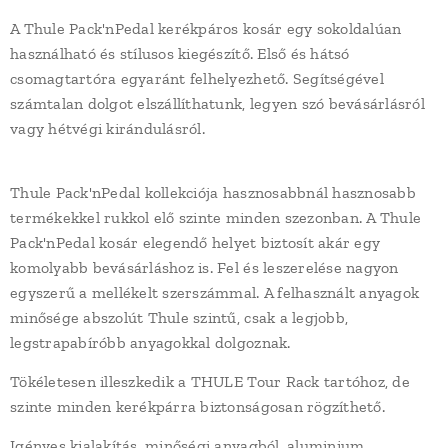
A Thule Pack'nPedal kerékpáros kosár egy sokoldalúan
használható és stílusos kiegészítő. Első és hátsó
csomagtartóra egyaránt felhelyezhető. Segítségével
számtalan dolgot elszállíthatunk, legyen szó bevásárlásról
vagy hétvégi kirándulásról.
Thule Pack'nPedal kollekciója hasznosabbnál hasznosabb
termékekkel rukkol elő szinte minden szezonban. A Thule
Pack'nPedal kosár elegendő helyet biztosít akár egy
komolyabb bevásárláshoz is. Fel és leszerelése nagyon
egyszerű a mellékelt szerszámmal. A felhasznált anyagok
minősége abszolút Thule szintű, csak a legjobb,
legstrapabíróbb anyagokkal dolgoznak.
Tökéletesen illeszkedik a THULE Tour Rack tartóhoz, de
szinte minden kerékpárra biztonságosan rögzíthető.
Igényes kialakítás, minőségi anyagból, aluminium