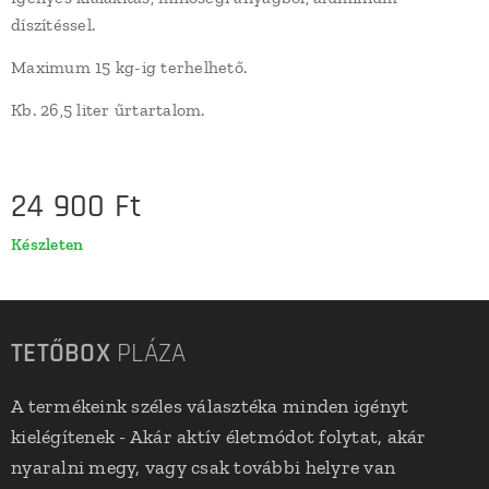
díszítéssel.
Maximum 15 kg-ig terhelhető.
Kb. 26,5 liter űrtartalom.
24 900
Ft
Készleten
TETŐBOX
PLÁZA
A termékeink széles választéka minden igényt
kielégítenek - Akár aktív életmódot folytat, akár
nyaralni megy, vagy csak további helyre van