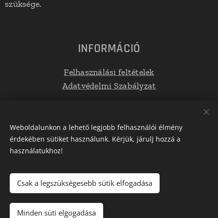
szüksége.
INFORMÁCIÓ
Felhasználási feltételek
Adatvédelmi Szabályzat
Elérhetőségek
Weboldalunkon a lehető legjobb felhasználói élmény
érdekében sütiket használunk. Kérjük, járulj hozzá a
E-mail: info@tetoboxplaza.hu
használatukhoz!
Telefonszám: +36 30 623 0554
Csak a legszükségesebb sütik elfogadása
Az oldalt a
Webnode
működteti
Sütik
Minden süti elgogadása