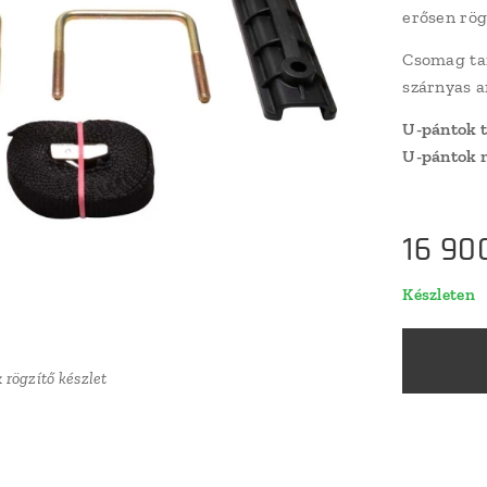
erősen rög
Csomag tar
szárnyas a
U-pántok 
U-pántok 
16 90
Készleten
 rögzítő készlet
 rögzítő készlet