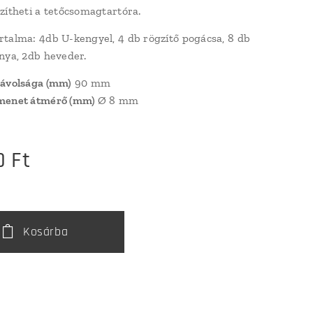
zítheti a tetőcsomagtartóra.
talma: 4db U-kengyel, 4 db rögzítő pogácsa, 8 db
nya, 2db heveder.
távolsága (mm)
90 mm
menet átmérő (mm)
Ø 8 mm
0
Ft
Kosárba