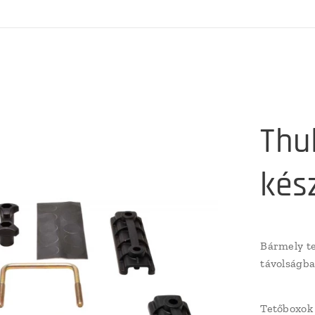
Thu
kész
Bármely te
távolságba
Tetőboxok 