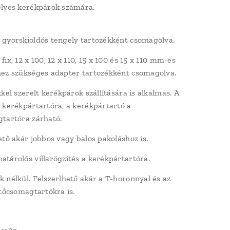
lyes kerékpárok számára.
gyorskioldós tengely tartozékként csomagolva.
ix, 12 x 100, 12 x 110, 15 x 100 és 15 x 110 mm-es
ez szükséges adapter tartozékként csomagolva.
kel szerelt kerékpárok szállítására is alkalmas. A
 kerékpártartóra, a kerékpártartó a
gtartóra zárható.
ető akár jobbos vagy balos pakoláshoz is.
tárolós villarögzítés a kerékpártartóra.
 nélkül. Felszerlhető akár a T-horonnyal és az
etőcsomagtartókra is.