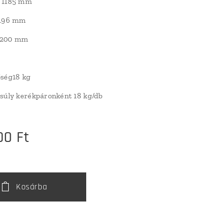
 1185 mm
 196 mm
 200 mm
őség18 kg
súly kerékpáronként 18 kg/db
00
Ft
Kosárba