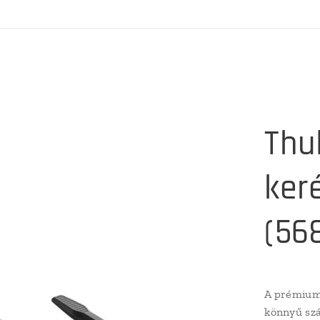
Thu
ker
(56
A prémium 
könnyű szá