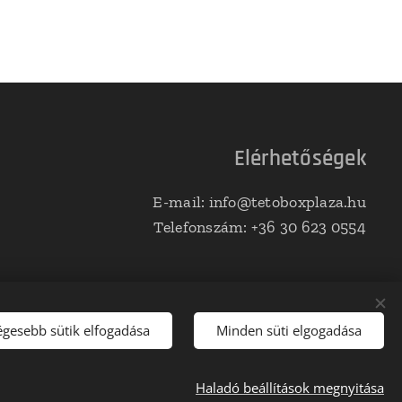
Elérhetőségek
E-mail: info@tetoboxplaza.hu
Telefonszám: +36 30 623 0554
égesebb sütik elfogadása
Minden süti elgogadása
Haladó beállítások megnyitása