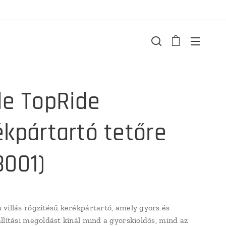
le TopRide
ékpártartó tetőre
8001)
villás rögzítésű kerékpártartó, amely gyors és
llítási megoldást kínál mind a gyorskioldós, mind az