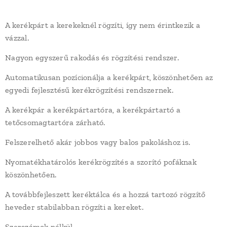
A kerékpárt a kerekeknél rögzíti, így nem érintkezik a
vázzal.
Nagyon egyszerű rakodás és rögzítési rendszer.
Automatikusan pozícionálja a kerékpárt, köszönhetően az
egyedi fejlesztésű kerékrögzítési rendszernek.
A kerékpár a kerékpártartóra, a kerékpártartó a
tetőcsomagtartóra zárható.
Felszerelhető akár jobbos vagy balos pakoláshoz is.
Nyomatékhatárolós kerékrögzítés a szorító pofáknak
köszönhetően.
A továbbfejleszett keréktálca és a hozzá tartozó rögzítő
heveder stabilabban rögzíti a kereket.
Szerszámok nélkül.