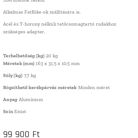
Alkalmas FatBike-ok szállítására is.
Acél és T-horony nélküli tetőcsomagtartó rudakhoz
szükséges adapter.
Terhelhetőség (kg)
20 kg
Méretek (mm)
163 x 31,5 x 10.5 mm
Súly (kg)
7,7 kg
Rögzíthető kerékpárváz méretek
Minden méret
Anyag
Alumínium
Szín
Ezüst
99 900
Ft