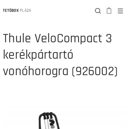
TETŐBOX
PLÁZA
Thule VeloCompact 3
kerékpártartó
vonóhorogra (926002)