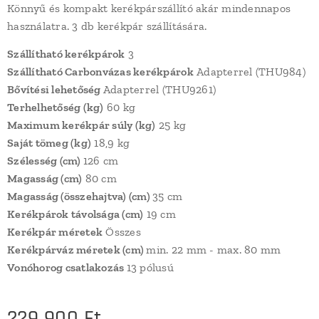
Könnyű és kompakt kerékpárszállító akár mindennapos
használatra. 3 db kerékpár szállítására.
Szállítható kerékpárok
3
Szállítható Carbonvázas kerékpárok
Adapterrel (THU984)
Bővítési lehetőség
Adapterrel (THU9261)
Terhelhetőség (kg)
60 kg
Maximum kerékpár súly (kg)
25 kg
Saját tömeg (kg)
18,9 kg
Szélesség (cm)
126 cm
Magasság (cm)
80 cm
Magasság (összehajtva) (cm)
35 cm
Kerékpárok távolsága (cm)
19 cm
Kerékpár méretek
Összes
Kerékpárváz méretek (cm)
min. 22 mm - max. 80 mm
Vonóhorog csatlakozás
13 pólusú
229 900
Ft