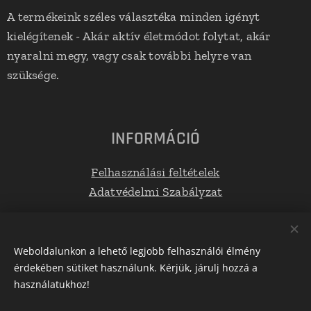
A termékeink széles választéka minden igényt
kielégítenek - Akár aktív életmódot folytat, akár
nyaralni megy, vagy csak további helyre van
szüksége.
INFORMÁCIÓ
Felhasználási feltételek
Adatvédelmi Szabályzat
Elérhetőségek
Weboldalunkon a lehető legjobb felhasználói élmény
érdekében sütiket használunk. Kérjük, járulj hozzá a
E-mail: info@tetoboxplaza.hu
használatukhoz!
Telefonszám: +36 30 623 0554